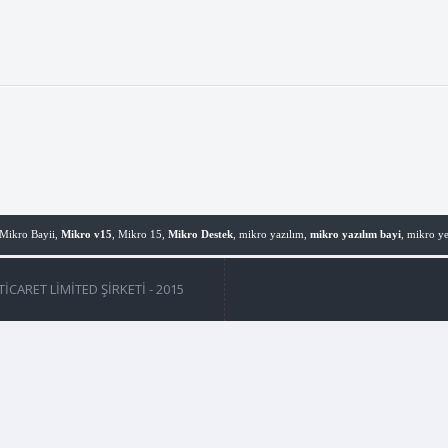
 Mikro Bayii,
Mikro v15
, Mikro 15,
Mikro Destek
, mikro yazılım,
mikro yazılım bayi
, mikro yet
CARET LİMİTED ŞİRKETİ - 2015