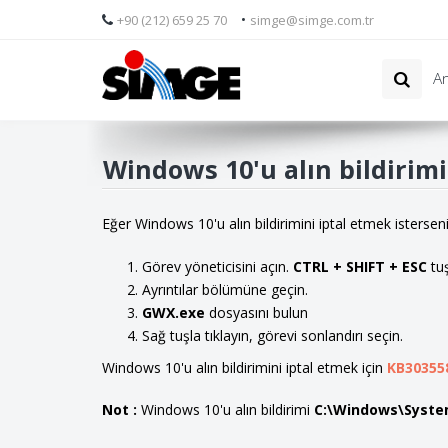
•
+90 (212) 659 25 70
simge@simge.com.tr
An
Windows 10'u alın bildirimi 
Eğer Windows 10'u alın bildirimini iptal etmek istersen
Görev yöneticisini açın.
CTRL + SHIFT + ESC
tuş
Ayrıntılar bölümüne geçin.
GWX.exe
dosyasını bulun
Sağ tuşla tıklayın, görevi sonlandırı seçin.
Windows 10'u alın bildirimini iptal etmek için
KB30355
Not :
Windows 10'u alın bildirimi
C:\Windows\Syst